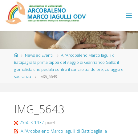
Salta
al
contenuto
Home
News ed Eventi
All’Arcobaleno Marco Iagulli di
Battipaglia la prima tappa del viaggio di Gianfranco Gallo: il
giornalista che pedala contro il cancro tra dolore, coraggio e
speranza
IMG_5643
IMG_5643
Tutta
2560 × 1437
pixel
larghezza
All’Arcobaleno Marco Iagulli di Battipaglia la