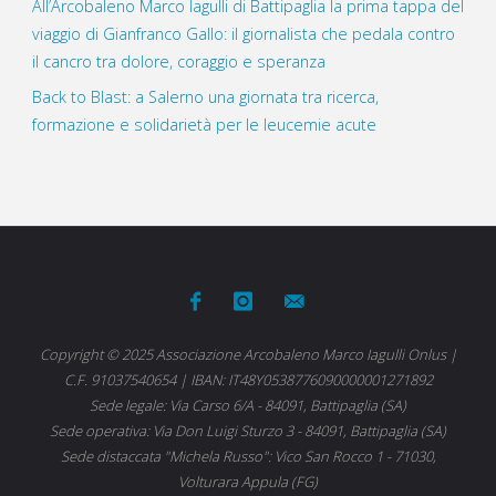
All’Arcobaleno Marco Iagulli di Battipaglia la prima tappa del
viaggio di Gianfranco Gallo: il giornalista che pedala contro
il cancro tra dolore, coraggio e speranza
Back to Blast: a Salerno una giornata tra ricerca,
formazione e solidarietà per le leucemie acute
Copyright © 2025 Associazione Arcobaleno Marco Iagulli Onlus |
C.F. 91037540654 | IBAN: IT48Y0538776090000001271892
Sede legale: Via Carso 6/A - 84091, Battipaglia (SA)
Sede operativa: Via Don Luigi Sturzo 3 - 84091, Battipaglia (SA)
Sede distaccata "Michela Russo": Vico San Rocco 1 - 71030,
Volturara Appula (FG)