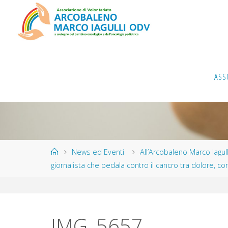
Salta
al
contenuto
ASS
Home
News ed Eventi
All’Arcobaleno Marco Iagulli
giornalista che pedala contro il cancro tra dolore, c
IMG_5657