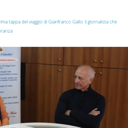
rima tappa del viaggio di Gianfranco Gallo: il giornalista che
peranza