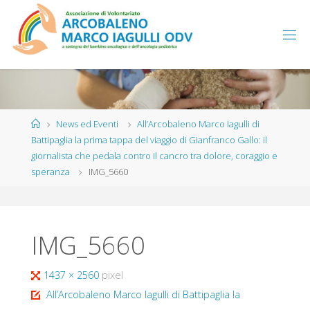
Salta
al
contenuto
Home
News ed Eventi
All’Arcobaleno Marco Iagulli di
Battipaglia la prima tappa del viaggio di Gianfranco Gallo: il
giornalista che pedala contro il cancro tra dolore, coraggio e
speranza
IMG_5660
IMG_5660
Tutta
1437 × 2560
pixel
larghezza
All’Arcobaleno Marco Iagulli di Battipaglia la