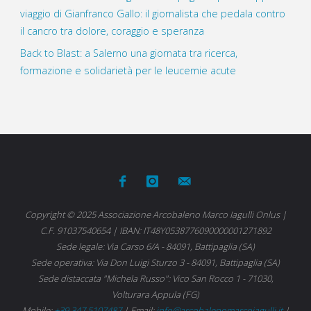
viaggio di Gianfranco Gallo: il giornalista che pedala contro
il cancro tra dolore, coraggio e speranza
Back to Blast: a Salerno una giornata tra ricerca,
formazione e solidarietà per le leucemie acute
Copyright © 2025 Associazione Arcobaleno Marco Iagulli Onlus |
C.F. 91037540654 | IBAN: IT48Y0538776090000001271892
Sede legale: Via Carso 6/A - 84091, Battipaglia (SA)
Sede operativa: Via Don Luigi Sturzo 3 - 84091, Battipaglia (SA)
Sede distaccata "Michela Russo": Vico San Rocco 1 - 71030,
Volturara Appula (FG)
Mobile:
+39 347 5107487
| Email:
info@arcobalenomarcoiagulli.it
|