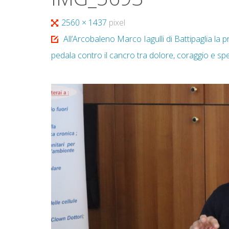
Tutta
2560 × 1437
pixel
larghezza
All’Arcobaleno Marco Iagulli di Battipaglia la p
pedala contro il cancro tra dolore, coraggio e s