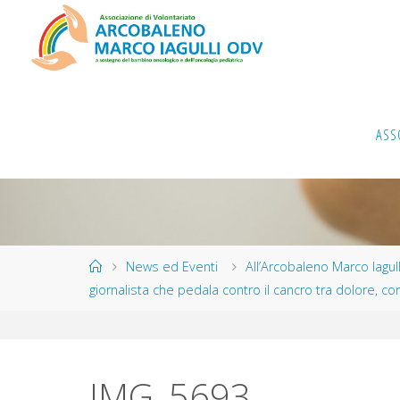
Salta
al
contenuto
ASS
Home
News ed Eventi
All’Arcobaleno Marco Iagulli
giornalista che pedala contro il cancro tra dolore, c
IMG_5693