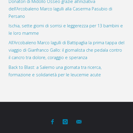
Donatori di Midollo Osseo grazie all’iniziativa
dell’Arcobaleno Marco Iagulli alla Caserma Pasubio di
Persano
Ischia, sette giorni di sorrisi e leggerezza per 13 bambini e
le loro mamme
All’Arcobaleno Marco Iagulli di Battipaglia la prima tappa del
viaggio di Gianfranco Gallo: il giornalista che pedala contro
il cancro tra dolore, coraggio e speranza
Back to Blast: a Salerno una giornata tra ricerca,
formazione e solidarietà per le leucemie acute