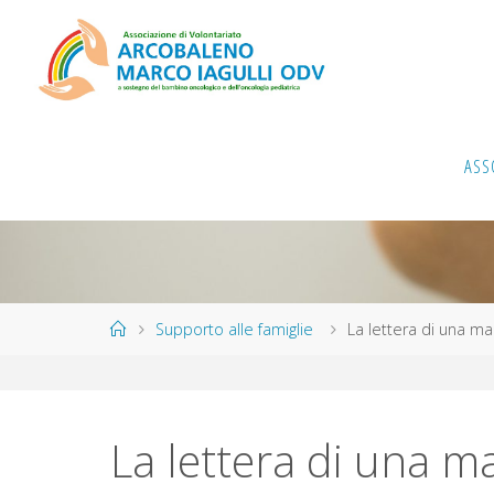
Salta
al
contenuto
ASS
Home
Supporto alle famiglie
La lettera di una m
La lettera di una m