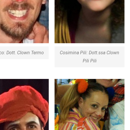
o: Dott. Clown Termo
Cosimina Pili: Dott.ssa Clown
Pili Pili