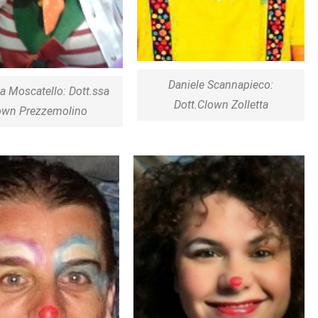
Daniele Scannapieco:
 Moscatello: Dott.ssa
Dott.Clown Zolletta
own Prezzemolino