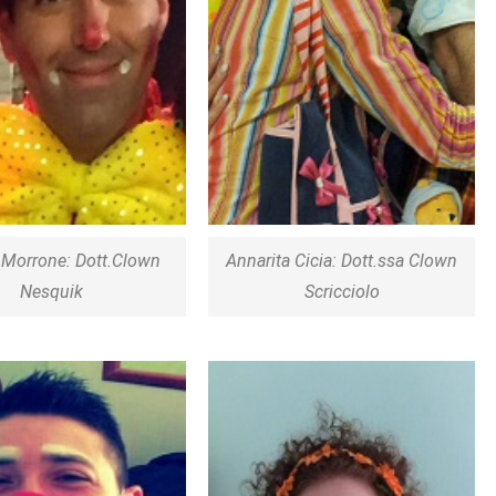
 Morrone: Dott.Clown
Annarita Cicia: Dott.ssa Clown
Nesquik
Scricciolo