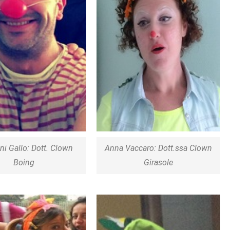
ni Gallo: Dott. Clown
Anna Vaccaro: Dott.ssa Clown
Boing
Girasole