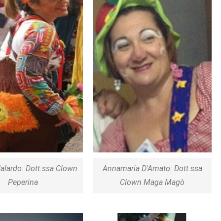
alardo: Dott.ssa Clown
Annamaria D'Amato: Dott.ssa
Peperina
Clown Maga Magò