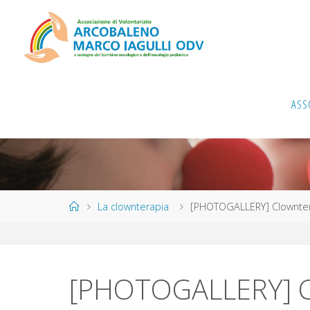
Salta
al
contenuto
ASS
Home
La clownterapia
[PHOTOGALLERY] Clownte
[PHOTOGALLERY] C