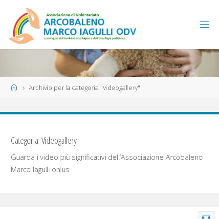
Salta
al
contenuto
Home
Archivio per la categoria "Videogallery"
Categoria:
Videogallery
Guarda i video più significativi dell’Associazione Arcobaleno
Marco Iagulli onlus