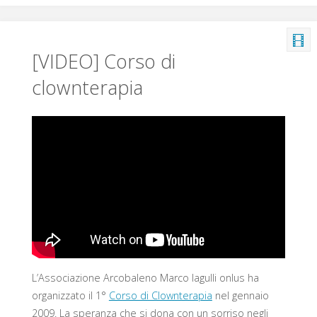
[VIDEO] Corso di
clownterapia
L’Associazione Arcobaleno Marco Iagulli onlus ha
organizzato il 1°
Corso di Clownterapia
nel gennaio
2009. La speranza che si dona con un sorriso negli