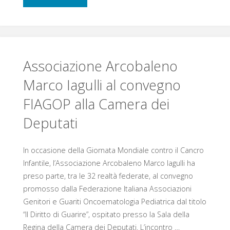
per
speranza"
radici
le
alla
leucemie
speranza,
Associazione Arcobaleno
acute"
Marco Iagulli al convegno
piantiamo
FIAGOP alla Camera dei
melograni:
Deputati
il
senso
In occasione della Giornata Mondiale contro il Cancro
Infantile, l’Associazione Arcobaleno Marco Iagulli ha
del
preso parte, tra le 32 realtà federate, al convegno
promosso dalla Federazione Italiana Associazioni
dono
Genitori e Guariti Oncoematologia Pediatrica dal titolo
“Il Diritto di Guarire”, ospitato presso la Sala della
è
Regina della Camera dei Deputati. L’incontro …