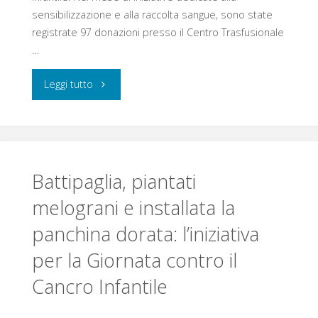
sensibilizzazione e alla raccolta sangue, sono state
Deputati"
registrate 97 donazioni presso il Centro Trasfusionale
…
"“Ti
Leggi tutto
voglio
una
sacca
Battipaglia, piantati
melograni e installata la
di
panchina dorata: l’iniziativa
bene”:
per la Giornata contro il
97
Cancro Infantile
donazioni