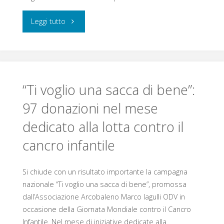
una
"Associazione
Leggi tutto
scelta
Arcobaleno
quotidiana"
Marco
Iagulli
“Ti voglio una sacca di bene”:
97 donazioni nel mese
al
dedicato alla lotta contro il
convegno
cancro infantile
FIAGOP
alla
Si chiude con un risultato importante la campagna
nazionale “Ti voglio una sacca di bene”, promossa
Camera
dall’Associazione Arcobaleno Marco Iagulli ODV in
occasione della Giornata Mondiale contro il Cancro
dei
Infantile. Nel mese di iniziative dedicate alla