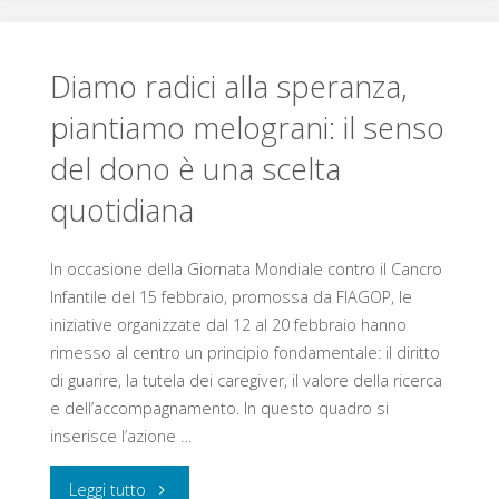
Blast:
giornalista
a
Diamo radici alla speranza,
che
piantiamo melograni: il senso
Salerno
pedala
del dono è una scelta
una
contro
quotidiana
giornata
il
tra
In occasione della Giornata Mondiale contro il Cancro
cancro
Infantile del 15 febbraio, promossa da FIAGOP, le
ricerca,
iniziative organizzate dal 12 al 20 febbraio hanno
tra
rimesso al centro un principio fondamentale: il diritto
formazione
di guarire, la tutela dei caregiver, il valore della ricerca
dolore,
e dell’accompagnamento. In questo quadro si
e
coraggio
inserisce l’azione …
solidarietà
e
"Diamo
Leggi tutto