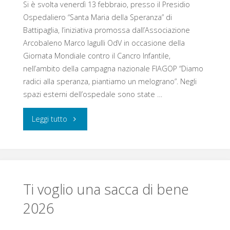
Si è svolta venerdì 13 febbraio, presso il Presidio
nel
Ospedaliero “Santa Maria della Speranza” di
mese
Battipaglia, l’iniziativa promossa dall’Associazione
Arcobaleno Marco Iagulli OdV in occasione della
dedicato
Giornata Mondiale contro il Cancro Infantile,
nell’ambito della campagna nazionale FIAGOP “Diamo
alla
radici alla speranza, piantiamo un melograno”. Negli
spazi esterni dell’ospedale sono state …
lotta
contro
"Battipaglia,
Leggi tutto
il
piantati
cancro
melograni
infantile"
e
Ti voglio una sacca di bene
2026
installata
la