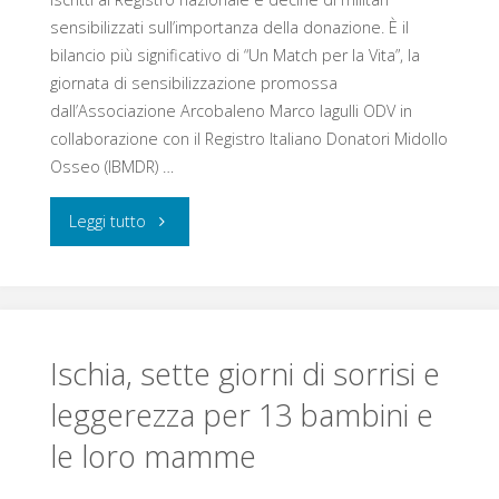
sensibilizzati sull’importanza della donazione. È il
anche
bilancio più significativo di “Un Match per la Vita”, la
giornata di sensibilizzazione promossa
chi
dall’Associazione Arcobaleno Marco Iagulli ODV in
sceglie
collaborazione con il Registro Italiano Donatori Midollo
Osseo (IBMDR) …
di
"“Un
Leggi tutto
sostenerle"
Match
per
la
Ischia, sette giorni di sorrisi e
leggerezza per 13 bambini e
Vita”:
le loro mamme
undici