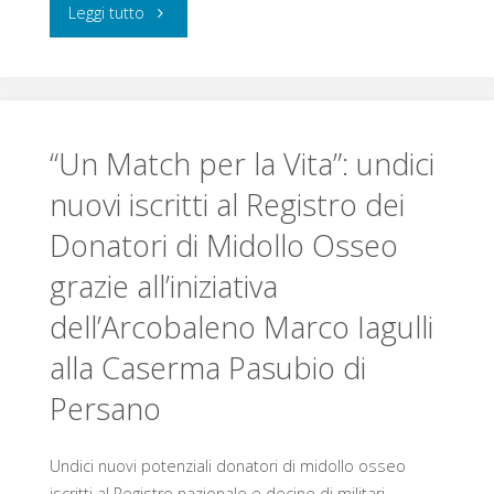
"Donare
Leggi tutto
ai
piccoli
pazienti
“Un Match per la Vita”: undici
nuovi iscritti al Registro dei
oncologici
Donatori di Midollo Osseo
aiuta
grazie all’iniziativa
due
dell’Arcobaleno Marco Iagulli
volte:
alla Caserma Pasubio di
le
Persano
famiglie
Undici nuovi potenziali donatori di midollo osseo
e
iscritti al Registro nazionale e decine di militari