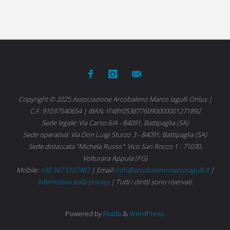
Copyright © 2025 Associazione Arcobaleno Marco Iagulli Onlus |
C.F. 91037540654 | IBAN: IT48Y0538776090000001271892
Sede legale: Via Carso 6/A - 84091, Battipaglia (SA)
Sede operativa: Via Don Luigi Sturzo 3 - 84091, Battipaglia (SA)
Sede distaccata "Michela Russo": Vico San Rocco 1 - 71030,
Volturara Appula (FG)
Mobile:
+39 347 5107487
| Email:
info@arcobalenomarcoiagulli.it
|
Informativa sulla privacy
| Tutti i diritti sono riservati.
Powered by
Fluida
&
WordPress.