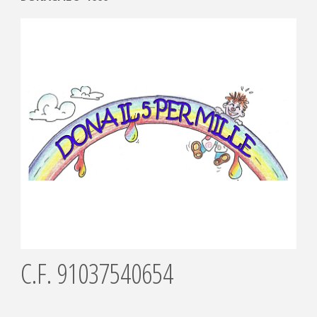
articoli
2026"
C.F. 91037540654