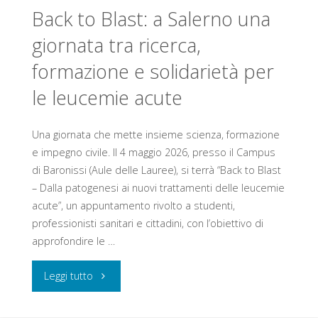
di
Back to Blast: a Salerno una
giornata tra ricerca,
Battipaglia
formazione e solidarietà per
la
le leucemie acute
prima
tappa
Una giornata che mette insieme scienza, formazione
e impegno civile. Il 4 maggio 2026, presso il Campus
del
di Baronissi (Aule delle Lauree), si terrà “Back to Blast
– Dalla patogenesi ai nuovi trattamenti delle leucemie
viaggio
acute”, un appuntamento rivolto a studenti,
professionisti sanitari e cittadini, con l’obiettivo di
di
approfondire le …
Gianfranco
"Back
Leggi tutto
Gallo:
to
il