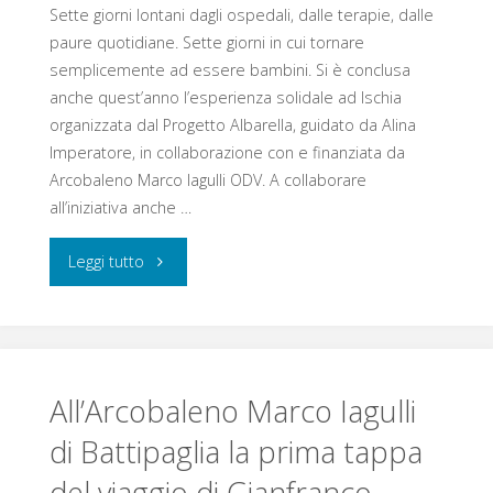
nuovi
Sette giorni lontani dagli ospedali, dalle terapie, dalle
paure quotidiane. Sette giorni in cui tornare
iscritti
semplicemente ad essere bambini. Si è conclusa
anche quest’anno l’esperienza solidale ad Ischia
al
organizzata dal Progetto Albarella, guidato da Alina
Registro
Imperatore, in collaborazione con e finanziata da
Arcobaleno Marco Iagulli ODV. A collaborare
dei
all’iniziativa anche …
Donatori
"Ischia,
Leggi tutto
di
sette
Midollo
giorni
Osseo
di
All’Arcobaleno Marco Iagulli
grazie
di Battipaglia la prima tappa
sorrisi
all’iniziativa