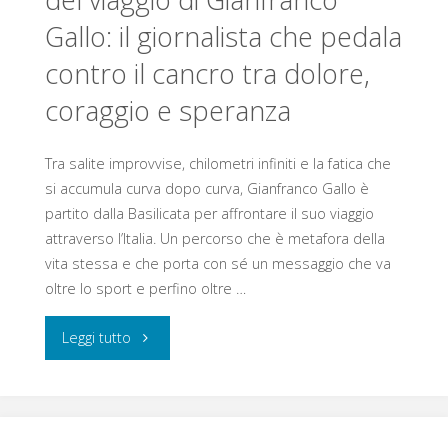
del viaggio di Gianfranco
e
Gallo: il giornalista che pedala
dell’Arcobaleno
leggerezza
contro il cancro tra dolore,
Marco
per
coraggio e speranza
Iagulli
13
alla
Tra salite improvvise, chilometri infiniti e la fatica che
bambini
si accumula curva dopo curva, Gianfranco Gallo è
Caserma
partito dalla Basilicata per affrontare il suo viaggio
e
attraverso l’Italia. Un percorso che è metafora della
Pasubio
le
vita stessa e che porta con sé un messaggio che va
oltre lo sport e perfino oltre …
di
loro
Persano"
"All’Arcobaleno
Leggi tutto
mamme"
Marco
Iagulli