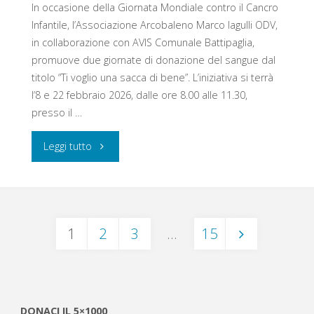
In occasione della Giornata Mondiale contro il Cancro
Infantile, l’Associazione Arcobaleno Marco Iagulli ODV,
panchina
in collaborazione con AVIS Comunale Battipaglia,
dorata:
promuove due giornate di donazione del sangue dal
titolo “Ti voglio una sacca di bene”. L’iniziativa si terrà
l’iniziativa
l’8 e 22 febbraio 2026, dalle ore 8.00 alle 11.30,
presso il …
per
"Ti
Leggi tutto
la
voglio
Giornata
una
contro
1
2
3
…
15
sacca
il
Navigazione
di
Cancro
bene
Infantile"
DONACI IL 5×1000