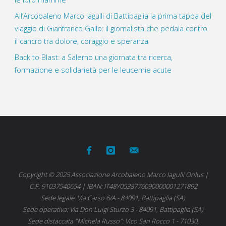
All’Arcobaleno Marco Iagulli di Battipaglia la prima tappa del
viaggio di Gianfranco Gallo: il giornalista che pedala contro
il cancro tra dolore, coraggio e speranza
Back to Blast: a Salerno una giornata tra ricerca,
formazione e solidarietà per le leucemie acute
Copyright © 2025 Associazione Arcobaleno Marco Iagulli Onlus |
C.F. 91037540654 | IBAN: IT48Y0538776090000001271892
Sede legale: Via Carso 6/A - 84091, Battipaglia (SA)
Sede operativa: Via Don Luigi Sturzo 3 - 84091, Battipaglia (SA)
Sede distaccata "Michela Russo": Vico San Rocco 1 - 71030,