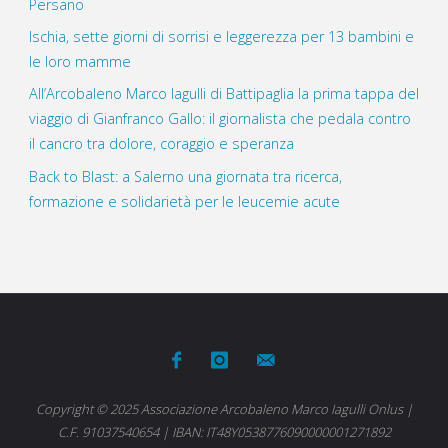
Persano
Ischia, sette giorni di sorrisi e leggerezza per 13 bambini e
le loro mamme
All’Arcobaleno Marco Iagulli di Battipaglia la prima tappa del
viaggio di Gianfranco Gallo: il giornalista che pedala contro
il cancro tra dolore, coraggio e speranza
Back to Blast: a Salerno una giornata tra ricerca,
formazione e solidarietà per le leucemie acute
Copyright © 2025 Associazione Arcobaleno Marco Iagulli Onlus |
C.F. 91037540654 | IBAN: IT48Y0538776090000001271892