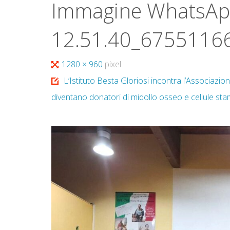
Immagine WhatsAp
12.51.40_67551166
Tutta
1280 × 960
pixel
larghezza
L’Istituto Besta Gloriosi incontra l’Associazio
diventano donatori di midollo osseo e cellule stam