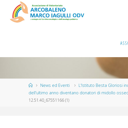
Salta
al
contenuto
ASS
Home
News ed Eventi
L'Istituto Besta Gloriosi i
dell'ultimo anno diventano donatori di midollo osseo 
12.51.40_67551166 (1)