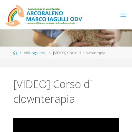
Salta
al
contenuto
Home
Videogallery
[VIDEO] Corso di clownterapia
[VIDEO] Corso di
clownterapia