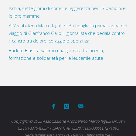
Ischia, sette giorni di sorrisi e leggerezza per 13 bambini e
le loro mamme
All’Arcobaleno Marco Iagulli di Battipaglia la prima tappa del
viaggio di Gianfranco Gallo: il giornalista che pedala contro
il cancro tra dolore, coraggio e speranza
Back to Blast: a Salerno una giornata tra ricerca,
formazione e solidarietà per le leucemie acute
Copyright © 2025 Associazione Arcobaleno Marco Iagulli Onlus |
C.F. 91037540654 | IBAN: IT48Y0538776090000001271892
Sede legale: Via Carso 6/A - 84091, Battipaglia (SA)