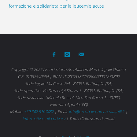
formazione e solidarietà per le leucemie acute
Copyright © 2025 Associazione Arcobaleno Marco Iagulli Onlus |
C.F. 91037540654 | IBAN: IT48Y0538776090000001271892
Sede legale: Via Carso 6/A - 84091, Battipaglia (SA)
Sede operativa: Via Don Luigi Sturzo 3 - 84091, Battipaglia (SA)
Sede distaccata "Michela Russo": Vico San Rocco 1 - 71030,
Volturara Appula (FG)
Mobile:
+39 347 5107487
| Email:
info@arcobalenomarcoiagulli.it
|
Informativa sulla privacy
| Tutti i diritti sono riservati.