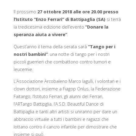
Il prossimo
27 ottobre 2018 alle ore 20.00 presso
l’Istituto “Enzo Ferrari” di Battipaglia (SA)
si terrà
la tredicesima edizione dell’evento
“Donare la
speranza aiuta a vivere”
.
Quest’anno il tema della serata sarà
“Tango per i
nostri bambini”
: una notte di tango per i nostri
piccoli guerrieri che combattono contro tumori e
leucemie.
L’Associazione Arcobaleno Marco Iagulli, i volontari e i
clown dottori, insieme a Fiagop Onlus, la Federazione
Faitango, l’Istituto Ferrari, gli alunni del Ferrari,
l’ARTango Battipglia, l’A.S.D. Beautiful Dance di
Battipaglia e tanti altri artisti si uniranno per dare un
abbraccio virtuale a tutti i bambini e ragazzi che
lottano contro il cancro infantile per dimostrare che
insieme si può.